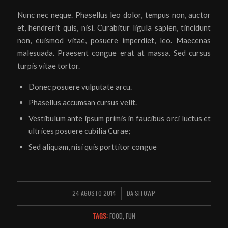
Nunc nec neque. Phasellus leo dolor, tempus non, auctor
et, hendrerit quis, nisi. Curabitur ligula sapien, tincidunt
non, euismod vitae, posuere imperdiet, leo. Maecenas
malesuada. Praesent congue erat at massa. Sed cursus
turpis vitae tortor.
Donec posuere vulputate arcu.
Phasellus accumsan cursus velit.
Vestibulum ante ipsum primis in faucibus orci luctus et
ultrices posuere cubilia Curae;
Sed aliquam, nisi quis porttitor congue
24 AGOSTO 2014
DA
SITOWP
/
TAGS:
FOOD
,
FUN