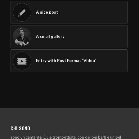
A nice post
A small gallery
Entry with Post Format “Video”
CHI SONO
sono un cantante, DJ e trombettista, con dei bei baffi e un bel