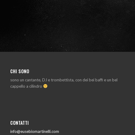
CHI SONO
sono un cantante, DJ e trombettista, con dei bei baffi e un bel
cappello a cilindro
CONTATTI
info@eusebiomartinelli.com