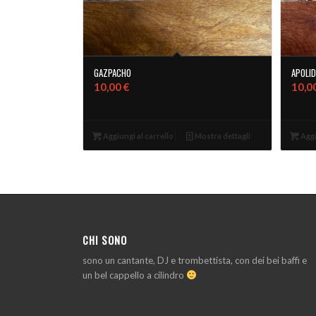
GAZPACHO
APOLID
10,00
€
10,0
Aggiungi al carrello
Mostra dettagli
Aggi
CHI SONO
sono un cantante, DJ e trombettista, con dei bei baffi e
un bel cappello a cilindro