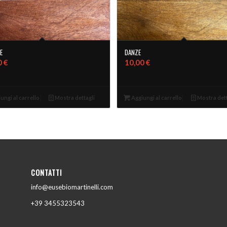
E
DANZE
0
€
10,00
€
ungi al carrello
Mostra dettagli
Aggiungi al carrello
Mostra dett
CONTATTI
info@eusebiomartinelli.com
+39 3455323543