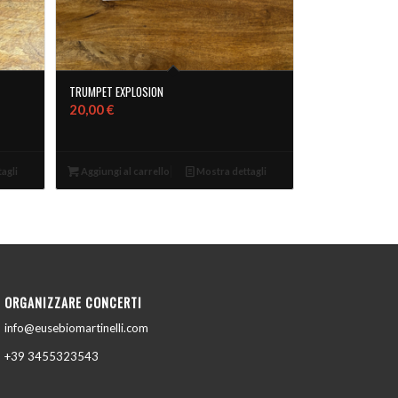
TRUMPET EXPLOSION
20,00
€
agli
Aggiungi al carrello
Mostra dettagli
ORGANIZZARE CONCERTI
info@eusebiomartinelli.com
+39 3455323543