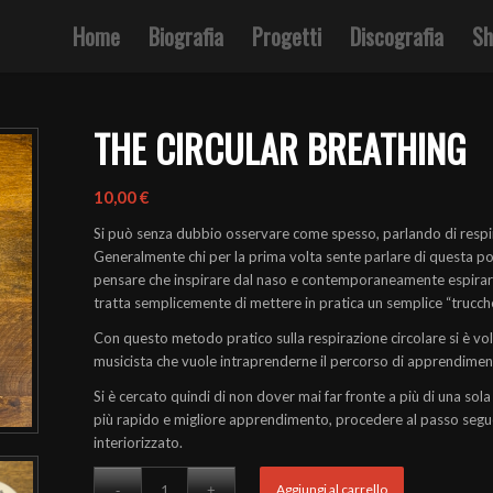
Home
Biografia
Progetti
Discografia
Sh
THE CIRCULAR BREATHING
10,00
€
Si può senza dubbio osservare come spesso, parlando di respira
Generalmente chi per la prima volta sente parlare di questa po
pensare che inspirare dal naso e contemporaneamente espirare d
tratta semplicemente di mettere in pratica un semplice “trucch
Con questo metodo pratico sulla respirazione circolare si è volu
musicista che vuole intraprenderne il percorso di apprendiment
Si è cercato quindi di non dover mai far fronte a più di una sola
più rapido e migliore apprendimento, procedere al passo seg
interiorizzato.
Aggiungi al carrello