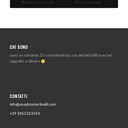
Aggiungi al carrello
Mostra dettagli
CHI SONO
sono un cantante, DJ e trombettista, con dei bei baffi e un bel
cappello a cilindro
CONTATTI
info@eusebiomartinelli.com
+39 3455323543